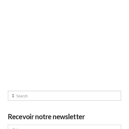
Livre blanc – Effinity
Marketing Technologies
Rédaction d’un livre blanc sur l’internalisation de
son réseau de partenaires pour Effinity.
Search
Recevoir notre newsletter