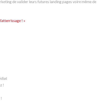
arketing de valider leurs futures landing pages voire même de
’atterrissage ! »
édiat
z !
 !